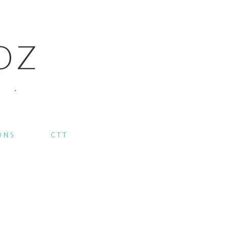
OZ
ONS
CTT