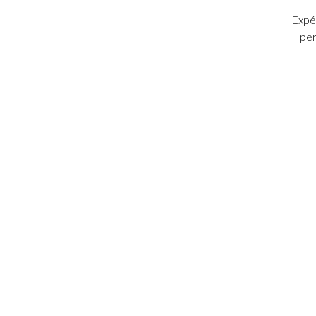
Expér
per